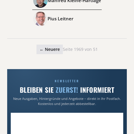
Manfred Kleine-Hartlage
Pius Leitner
← Neuere
Seite 1969 von 51
NEWSLETTER
BLEIBEN SIE
ZUERST!
INFORMIERT
Neue Ausgaben, Hintergründe und Angebote – direkt in Ihr Postfach.
Kostenlos und jederzeit abbestellbar.
E-Mail-Adresse