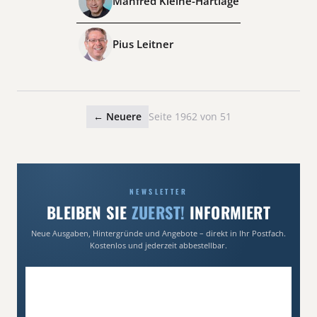
Manfred Kleine-Hartlage
Pius Leitner
← Neuere
Seite 1962 von 51
NEWSLETTER
BLEIBEN SIE
ZUERST!
INFORMIERT
Neue Ausgaben, Hintergründe und Angebote – direkt in Ihr Postfach.
Kostenlos und jederzeit abbestellbar.
E-Mail-Adresse