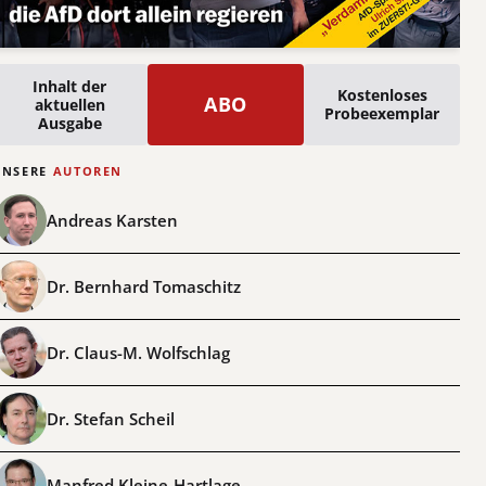
Inhalt der
Kostenloses
ABO
aktuellen
Probeexemplar
Ausgabe
UNSERE
AUTOREN
Andreas Karsten
Dr. Bernhard Tomaschitz
Dr. Claus-M. Wolfschlag
Dr. Stefan Scheil
Manfred Kleine-Hartlage