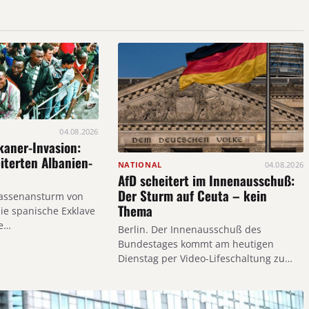
04.08.2026
aner-Invasion:
iterten Albanien-
NATIONAL
04.08.2026
AfD scheitert im Innenausschuß:
Der Sturm auf Ceuta – kein
assenansturm von
Thema
ie spanische Exklave
ie…
Berlin. Der Innenausschuß des
Bundestages kommt am heutigen
Dienstag per Video-Lifeschaltung zu
einer Sondersitzung zusammen,…