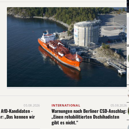
und Polen. Den gelisteten Firmen ist
künftig der Bezug sogenannter „Dual-
Use“-Güter aus China untersagt.
Darunter fallen Erzeugnisse, die
sowohl zivilen als auch militärischen
Zwecken dienen können, etwa
Halbleiter, Spezialchemikalien,
Maschinen oder Software. Darüber
hinaus dürfen auch ausländische
Personen und Organisationen den
betroffenen Unternehmen keine…
05.08.2026
INTERNATIONAL
05.08.2026
 AfD-Kandidaten -
Warnungen nach Berliner CSD-Anschlag:
r: „Das kennen wir
„Einen rehabilitierten Dschihadisten
gibt es nicht.“