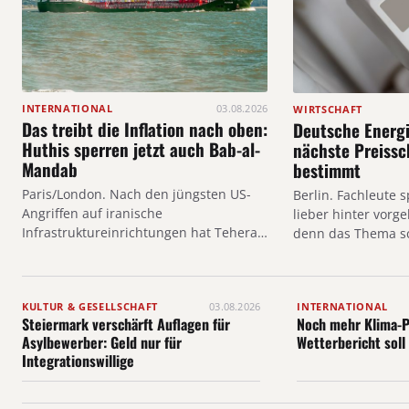
INTERNATIONAL
03.08.2026
WIRTSCHAFT
Das treibt die Inflation nach oben:
Deutsche Energi
Huthis sperren jetzt auch Bab-al-
nächste Preiss
Mandab
bestimmt
Paris/London. Nach den jüngsten US-
Berlin. Fachleute 
Angriffen auf iranische
lieber hinter vorg
Infrastruktureinrichtungen hat Teheran
denn das Thema s
seine Drohung wahrgemacht und ist…
KULTUR & GESELLSCHAFT
03.08.2026
INTERNATIONAL
Steiermark verschärft Auflagen für
Noch mehr Klima-P
Asylbewerber: Geld nur für
Wetterbericht soll
Integrationswillige