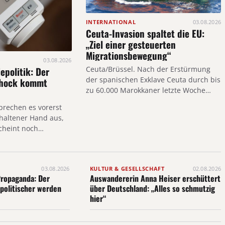
INTERNATIONAL
03.08.2026
Ceuta-Invasion spaltet die EU:
„Ziel einer gesteuerten
Migrationsbewegung“
03.08.2026
epolitik: Der
Ceuta/Brüssel. Nach der Erstürmung
der spanischen Exklave Ceuta durch bis
chock kommt
zu 60.000 Marokkaner letzte Woche…
sprechen es vorerst
ehaltener Hand aus,
cheint noch…
03.08.2026
KULTUR & GESELLSCHAFT
02.08.2026
ropaganda: Der
Auswandererin Anna Heiser erschüttert
 politischer werden
über Deutschland: „Alles so schmutzig
hier“