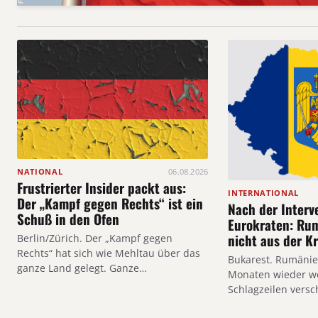
NATIONAL
06.08.2026
Frustrierter Insider packt aus:
INTERNATIONAL
Der „Kampf gegen Rechts“ ist ein
Nach der Interv
Schuß in den Ofen
Eurokraten: Ru
nicht aus der Kr
Berlin/Zürich. Der „Kampf gegen
Rechts“ hat sich wie Mehltau über das
Bukarest. Rumänien
ganze Land gelegt. Ganze…
Monaten wieder w
Schlagzeilen vers
Aufsehen…