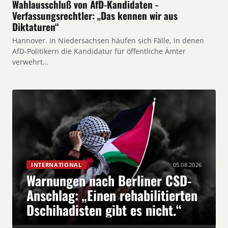
Wahlausschluß von AfD-Kandidaten -
Verfassungsrechtler: „Das kennen wir aus
Diktaturen“
Hannover. In Niedersachsen häufen sich Fälle, in denen
AfD-Politikern die Kandidatur für öffentliche Ämter
verwehrt…
INTERNATIONAL
05.08.2026
Warnungen nach Berliner CSD-
Anschlag: „Einen rehabilitierten
Dschihadisten gibt es nicht.“