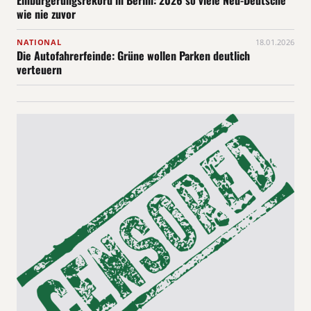
Einbürgerungsrekord in Berlin: 2026 so viele Neu-Deutsche
wie nie zuvor
NATIONAL
18.01.2026
Die Autofahrerfeinde: Grüne wollen Parken deutlich
verteuern