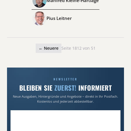
Manfred Kleine-Hartlage
Pius Leitner
← Neuere
Seite 1812 von 51
NEWSLETTER
BLEIBEN SIE
ZUERST!
INFORMIERT
Neue Ausgaben, Hintergründe und Angebote – direkt in Ihr Postfach.
Kostenlos und jederzeit abbestellbar.
E-Mail-Adresse