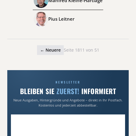
Manfred Kleine-Hartlage
Pius Leitner
← Neuere
Seite 1811 von 51
NEWSLETTER
BLEIBEN SIE
ZUERST!
INFORMIERT
Neue Ausgaben, Hintergründe und Angebote – direkt in Ihr Postfach.
Kostenlos und jederzeit abbestellbar.
E-Mail-Adresse