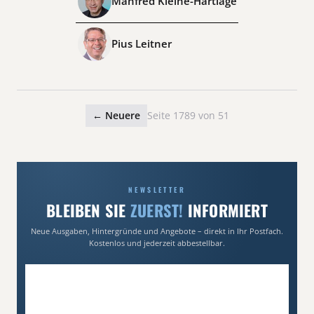
Manfred Kleine-Hartlage
Pius Leitner
← Neuere
Seite 1789 von 51
NEWSLETTER
BLEIBEN SIE
ZUERST!
INFORMIERT
Neue Ausgaben, Hintergründe und Angebote – direkt in Ihr Postfach.
Kostenlos und jederzeit abbestellbar.
E-Mail-Adresse