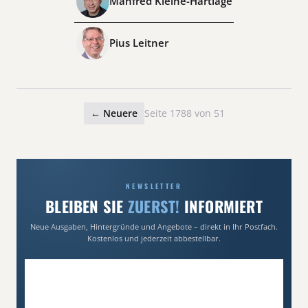
Manfred Kleine-Hartlage
Pius Leitner
← Neuere
Seite 1788 von 51
NEWSLETTER
BLEIBEN SIE
ZUERST!
INFORMIERT
Neue Ausgaben, Hintergründe und Angebote – direkt in Ihr Postfach.
Kostenlos und jederzeit abbestellbar.
E-Mail-Adresse