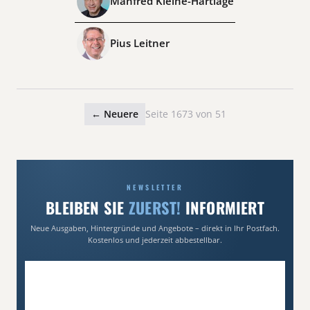
Manfred Kleine-Hartlage
Pius Leitner
← Neuere
Seite 1673 von 51
NEWSLETTER
BLEIBEN SIE
ZUERST!
INFORMIERT
Neue Ausgaben, Hintergründe und Angebote – direkt in Ihr Postfach.
Kostenlos und jederzeit abbestellbar.
E-Mail-Adresse