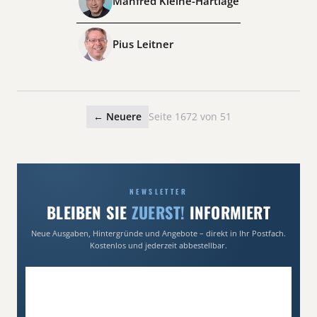
Manfred Kleine-Hartlage
Pius Leitner
← Neuere
Seite 1672 von 51
NEWSLETTER
BLEIBEN SIE
ZUERST!
INFORMIERT
Neue Ausgaben, Hintergründe und Angebote – direkt in Ihr Postfach.
Kostenlos und jederzeit abbestellbar.
E-Mail-Adresse