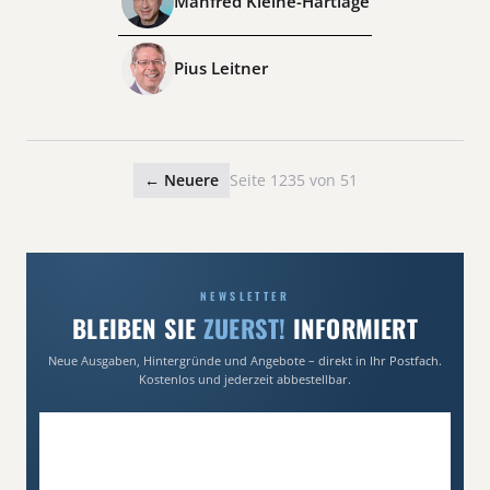
Manfred Kleine-Hartlage
Pius Leitner
← Neuere
Seite 1235 von 51
NEWSLETTER
BLEIBEN SIE
ZUERST!
INFORMIERT
Neue Ausgaben, Hintergründe und Angebote – direkt in Ihr Postfach.
Kostenlos und jederzeit abbestellbar.
E-Mail-Adresse