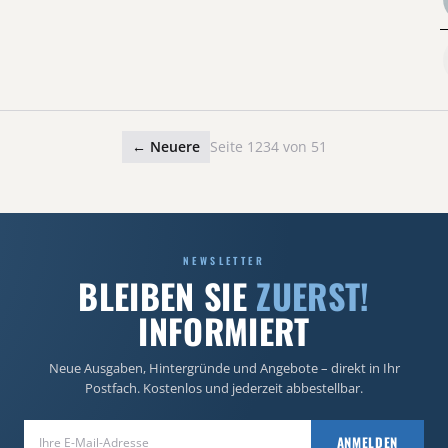
← Neuere
Seite 1234 von 51
NEWSLETTER
BLEIBEN SIE
ZUERST!
INFORMIERT
Neue Ausgaben, Hintergründe und Angebote – direkt in Ihr
Postfach. Kostenlos und jederzeit abbestellbar.
E-Mail-Adresse
ANMELDEN