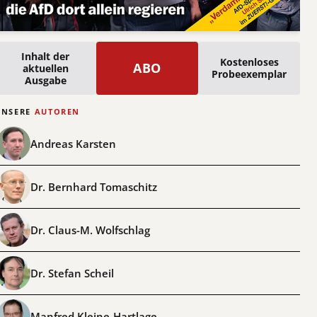
Inhalt der
Kostenloses
ABO
aktuellen
Probeexemplar
Ausgabe
UNSERE
AUTOREN
Andreas Karsten
Dr. Bernhard Tomaschitz
Dr. Claus-M. Wolfschlag
Dr. Stefan Scheil
Manfred Kleine-Hartlage