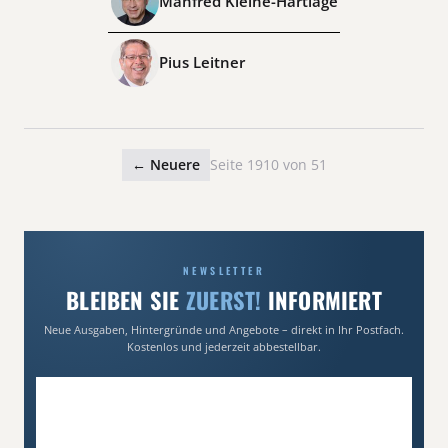
Manfred Kleine-Hartlage
Pius Leitner
← Neuere
Seite 1910 von 51
NEWSLETTER
BLEIBEN SIE
ZUERST!
INFORMIERT
Neue Ausgaben, Hintergründe und Angebote – direkt in Ihr Postfach.
Kostenlos und jederzeit abbestellbar.
E-Mail-Adresse