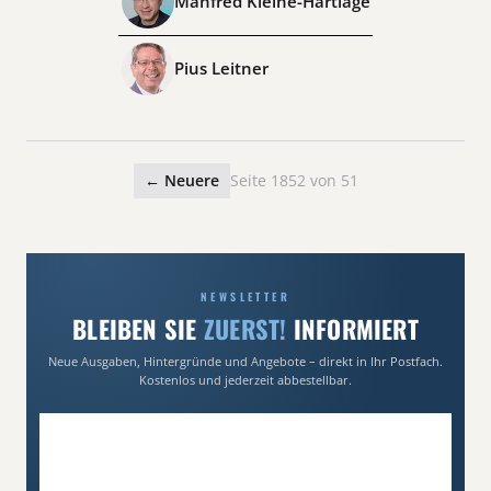
Manfred Kleine-Hartlage
Pius Leitner
← Neuere
Seite 1852 von 51
NEWSLETTER
BLEIBEN SIE
ZUERST!
INFORMIERT
Neue Ausgaben, Hintergründe und Angebote – direkt in Ihr Postfach.
Kostenlos und jederzeit abbestellbar.
E-Mail-Adresse