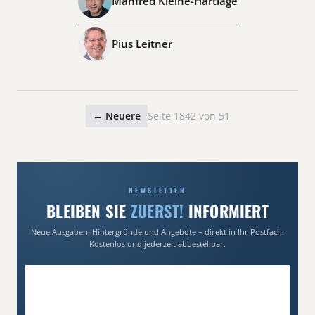
Manfred Kleine-Hartlage
Pius Leitner
← Neuere
Seite 1842 von 51
NEWSLETTER
BLEIBEN SIE
ZUERST!
INFORMIERT
Neue Ausgaben, Hintergründe und Angebote – direkt in Ihr Postfach.
Kostenlos und jederzeit abbestellbar.
E-Mail-Adresse