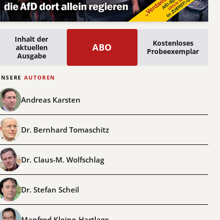
Inhalt der
Kostenloses
ABO
aktuellen
Probeexemplar
Ausgabe
UNSERE
AUTOREN
Andreas Karsten
Dr. Bernhard Tomaschitz
Dr. Claus-M. Wolfschlag
Dr. Stefan Scheil
Manfred Kleine-Hartlage