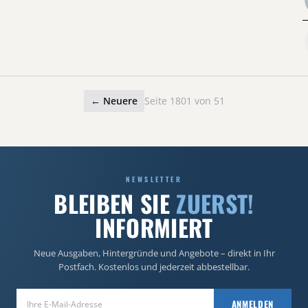
← Neuere
Seite 1801 von 51
NEWSLETTER
BLEIBEN SIE
ZUERST!
INFORMIERT
Neue Ausgaben, Hintergründe und Angebote – direkt in Ihr
Postfach. Kostenlos und jederzeit abbestellbar.
E-Mail-Adresse
ANMELDEN