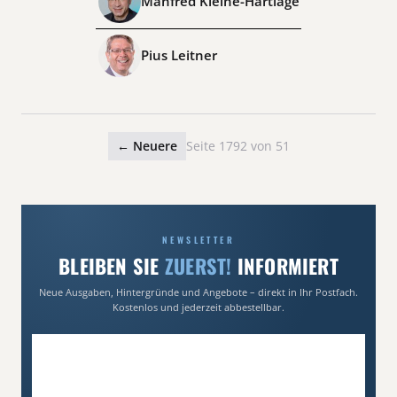
Manfred Kleine-Hartlage
Pius Leitner
← Neuere
Seite 1792 von 51
NEWSLETTER
BLEIBEN SIE
ZUERST!
INFORMIERT
Neue Ausgaben, Hintergründe und Angebote – direkt in Ihr Postfach.
Kostenlos und jederzeit abbestellbar.
E-Mail-Adresse