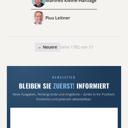
Manfred Kleine-Hartlage
Pius Leitner
← Neuere
Seite 1782 von 51
NEWSLETTER
BLEIBEN SIE
ZUERST!
INFORMIERT
Neue Ausgaben, Hintergründe und Angebote – direkt in Ihr Postfach.
Kostenlos und jederzeit abbestellbar.
E-Mail-Adresse