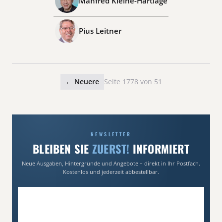
Manfred Kleine-Hartlage
Pius Leitner
← Neuere
Seite 1778 von 51
NEWSLETTER
BLEIBEN SIE
ZUERST!
INFORMIERT
Neue Ausgaben, Hintergründe und Angebote – direkt in Ihr Postfach.
Kostenlos und jederzeit abbestellbar.
E-Mail-Adresse