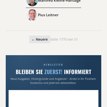
Manfred Kleine-Hartlage
Pius Leitner
← Neuere
Seite 1770 von 51
NEWSLETTER
BLEIBEN SIE
ZUERST!
INFORMIERT
Neue Ausgaben, Hintergründe und Angebote – direkt in Ihr Postfach.
Kostenlos und jederzeit abbestellbar.
E-Mail-Adresse