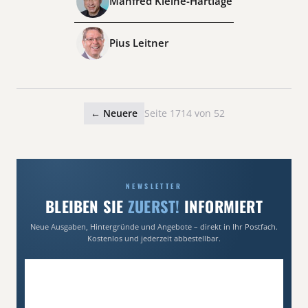
Manfred Kleine-Hartlage
Pius Leitner
← Neuere
Seite 1714 von 52
NEWSLETTER
BLEIBEN SIE
ZUERST!
INFORMIERT
Neue Ausgaben, Hintergründe und Angebote – direkt in Ihr Postfach.
Kostenlos und jederzeit abbestellbar.
E-Mail-Adresse