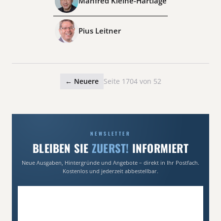
Manfred Kleine-Hartlage
Pius Leitner
← Neuere
Seite 1704 von 52
NEWSLETTER
BLEIBEN SIE
ZUERST!
INFORMIERT
Neue Ausgaben, Hintergründe und Angebote – direkt in Ihr Postfach.
Kostenlos und jederzeit abbestellbar.
E-Mail-Adresse