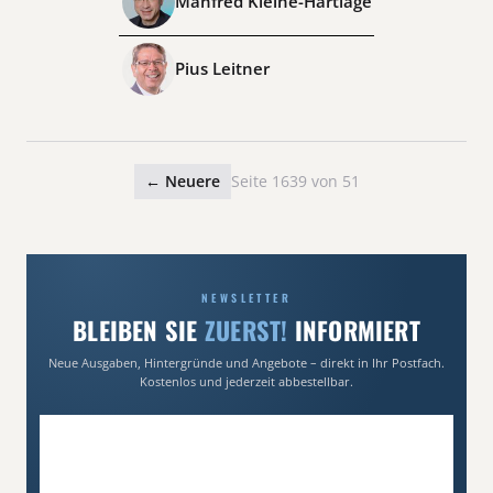
Manfred Kleine-Hartlage
Pius Leitner
← Neuere
Seite 1639 von 51
NEWSLETTER
BLEIBEN SIE
ZUERST!
INFORMIERT
Neue Ausgaben, Hintergründe und Angebote – direkt in Ihr Postfach.
Kostenlos und jederzeit abbestellbar.
E-Mail-Adresse