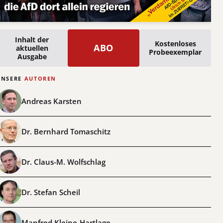
Inhalt der
Kostenloses
ABO
aktuellen
Probeexemplar
Ausgabe
UNSERE
AUTOREN
Andreas Karsten
Dr. Bernhard Tomaschitz
Dr. Claus-M. Wolfschlag
Dr. Stefan Scheil
Manfred Kleine-Hartlage