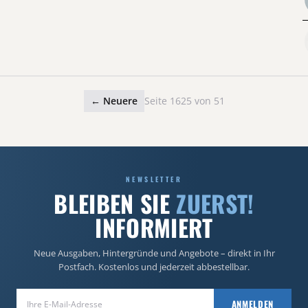
← Neuere
Seite 1625 von 51
NEWSLETTER
BLEIBEN SIE
ZUERST!
INFORMIERT
Neue Ausgaben, Hintergründe und Angebote – direkt in Ihr
Postfach. Kostenlos und jederzeit abbestellbar.
E-Mail-Adresse
ANMELDEN