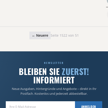
← Neuere
Seite 1522 von 51
NEWSLETTER
BLEIBEN SIE
ZUERST!
INFORMIERT
Neue Ausgaben, Hintergründe und Angebote – direkt in Ihr
Postfach. Kostenlos und jederzeit abbestellbar.
E-Mail-Adresse
ANMELDEN