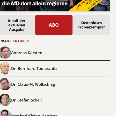
Inhalt der
Kostenloses
ABO
aktuellen
Probeexemplar
Ausgabe
UNSERE
AUTOREN
Andreas Karsten
Dr. Bernhard Tomaschitz
Dr. Claus-M. Wolfschlag
Dr. Stefan Scheil
Manfred Kleine-Hartlage