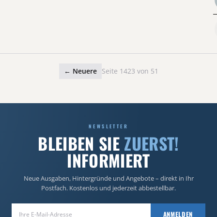
← Neuere
Seite 1423 von 51
NEWSLETTER
BLEIBEN SIE
ZUERST!
INFORMIERT
Neue Ausgaben, Hintergründe und Angebote – direkt in Ihr
Postfach. Kostenlos und jederzeit abbestellbar.
E-Mail-Adresse
ANMELDEN