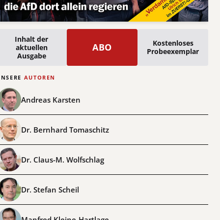
Inhalt der
Kostenloses
ABO
aktuellen
Probeexemplar
Ausgabe
UNSERE
AUTOREN
Andreas Karsten
Dr. Bernhard Tomaschitz
Dr. Claus-M. Wolfschlag
Dr. Stefan Scheil
Manfred Kleine-Hartlage