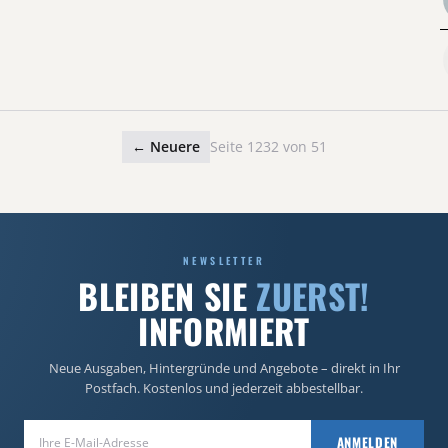
← Neuere
Seite 1232 von 51
NEWSLETTER
BLEIBEN SIE
ZUERST!
INFORMIERT
Neue Ausgaben, Hintergründe und Angebote – direkt in Ihr
Postfach. Kostenlos und jederzeit abbestellbar.
E-Mail-Adresse
ANMELDEN