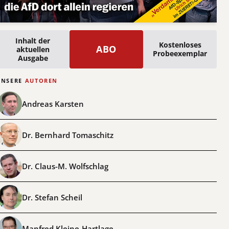
Inhalt der
Kostenloses
ABO
aktuellen
Probeexemplar
Ausgabe
UNSERE
AUTOREN
Andreas Karsten
Dr. Bernhard Tomaschitz
Dr. Claus-M. Wolfschlag
Dr. Stefan Scheil
Manfred Kleine-Hartlage