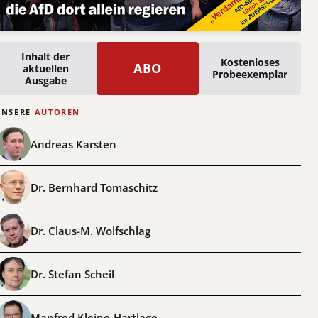
Inhalt der
Kostenloses
ABO
aktuellen
Probeexemplar
Ausgabe
UNSERE
AUTOREN
Andreas Karsten
Dr. Bernhard Tomaschitz
Dr. Claus-M. Wolfschlag
Dr. Stefan Scheil
Manfred Kleine-Hartlage