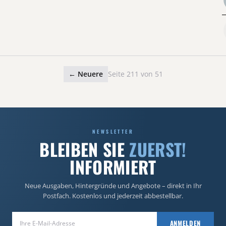
← Neuere
Seite 211 von 51
NEWSLETTER
BLEIBEN SIE
ZUERST!
INFORMIERT
Neue Ausgaben, Hintergründe und Angebote – direkt in Ihr
Postfach. Kostenlos und jederzeit abbestellbar.
E-Mail-Adresse
ANMELDEN