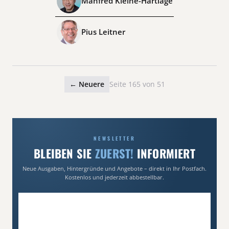
Manfred Kleine-Hartlage
Pius Leitner
← Neuere
Seite 165 von 51
NEWSLETTER
BLEIBEN SIE
ZUERST!
INFORMIERT
Neue Ausgaben, Hintergründe und Angebote – direkt in Ihr Postfach.
Kostenlos und jederzeit abbestellbar.
E-Mail-Adresse