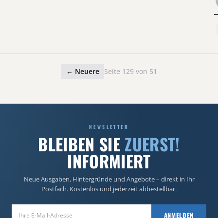
← Neuere
Seite 129 von 51
NEWSLETTER
BLEIBEN SIE
ZUERST!
INFORMIERT
Neue Ausgaben, Hintergründe und Angebote – direkt in Ihr
Postfach. Kostenlos und jederzeit abbestellbar.
E-Mail-Adresse
ANMELDEN