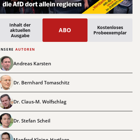
Inhalt der
Kostenloses
ABO
aktuellen
Probeexemplar
Ausgabe
UNSERE
AUTOREN
Andreas Karsten
Dr. Bernhard Tomaschitz
Dr. Claus-M. Wolfschlag
Dr. Stefan Scheil
Manfred Kleine-Hartlage