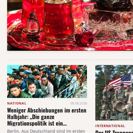
NATIONAL
08.08.2026
Weniger Abschiebungen im ersten
Halbjahr: „Die ganze
Migrationspolitik ist ein
INTERNATIONAL
Desaster.“
Berlin. Aus Deutschland sind im ersten
Der US-Truppen