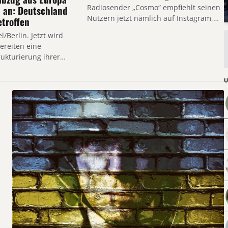
Bevölkerungsgruppen besser
Radiosender „Cosmo“ empfiehlt seinen
 an: Deutschland
kennenlernen und nachvollziehen
Nutzern jetzt nämlich auf Instagram,
etroffen
können. Kritik entzündet sich aber
sich…
/Berlin. Jetzt wird
daran, daß auch Einsatzkräfte im
bereiten eine
Streifendienst über längere Zeit auf
kturierung ihrer
Essen und Trinken…
 Europa…