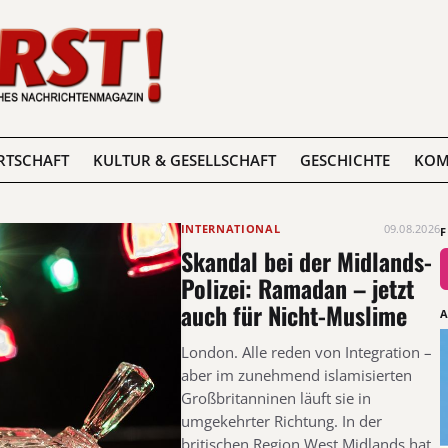
RTSCHAFT
KULTUR & GESELLSCHAFT
GESCHICHTE
KOM
INTERNATIONAL
09.08.2026
Skandal bei der Midlands-
Polizei: Ramadan – jetzt
auch für Nicht-Muslime
London. Alle reden von Integration –
aber im zunehmend islamisierten
Großbritanninen läuft sie in
umgekehrter Richtung. In der
britischen Region West Midlands hat